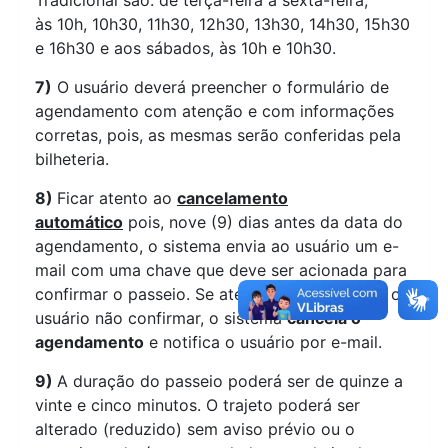
Tradicional são: de terça-feira a sexta-feira,
às 10h, 10h30, 11h30, 12h30, 13h30, 14h30, 15h30
e 16h30 e aos sábados, às 10h e 10h30.
7)
O usuário deverá preencher o formulário de
agendamento com atenção e com informações
corretas, pois, as mesmas serão conferidas pela
bilheteria.
8)
Ficar atento ao
cancelamento
automático
pois, nove (9) dias antes da data do
agendamento, o sistema envia ao usuário um e-
mail com uma chave que deve ser acionada para
confirmar o passeio. Se até três (3) dias antes o
usuário não confirmar, o sistema
cancela o
agendamento
e notifica o usuário por e-mail.
9)
A duração do passeio poderá ser de quinze a
vinte e cinco minutos. O trajeto poderá ser
alterado (reduzido) sem aviso prévio ou o