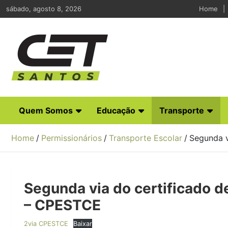
Skip
sábado, agosto 8, 2026
Home
to
content
CET Santos
Companhia de Engenharia de Tráfego de Santos
Quem Somos
Educação
Transporte
Home
Permissionários
Transporte Escolar
Segunda v
Segunda via do certificado d
– CPESTCE
2via CPESTCE
Baixar