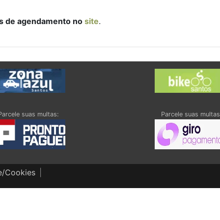
vés de agendamento no
site
.
Parcele suas multas:
Parcele suas multas
de/Cookies