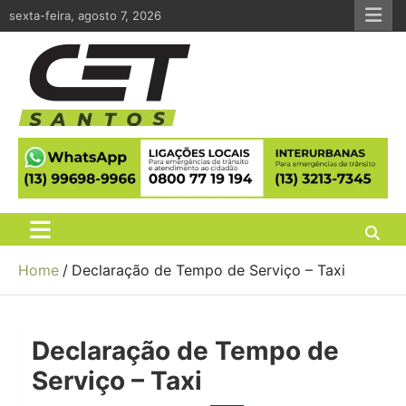
Skip
sexta-feira, agosto 7, 2026
to
content
CET Santos
Companhia de Engenharia de Tráfego de Santos
Home
Declaração de Tempo de Serviço – Taxi
Declaração de Tempo de
Serviço – Taxi