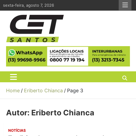
Skip
sexta-feira, agosto 7, 2026
to
content
CET Santos
Companhia de Engenharia de Tráfego de Santos
Home
Eriberto Chianca
Page 3
Autor:
Eriberto Chianca
NOTÍCIAS