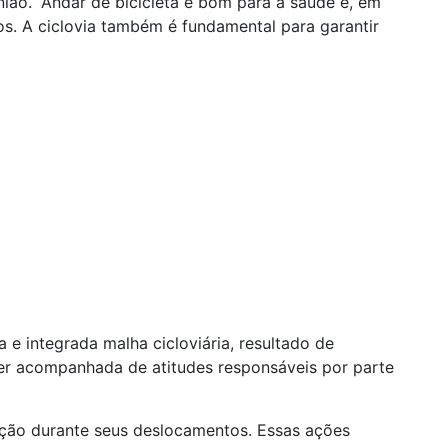
nião. “Andar de bicicleta é bom para a saúde e, em
os. A ciclovia também é fundamental para garantir
e integrada malha cicloviária, resultado de
ser acompanhada de atitudes responsáveis por parte
nção durante seus deslocamentos. Essas ações