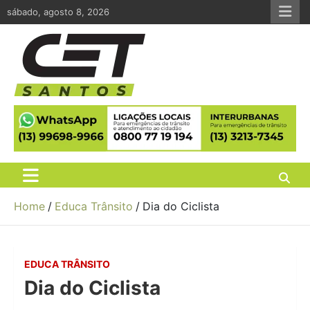
Skip
sábado, agosto 8, 2026
to
content
CET Santos
Companhia de Engenharia de Tráfego de Santos
Home
Educa Trânsito
Dia do Ciclista
EDUCA TRÂNSITO
Dia do Ciclista