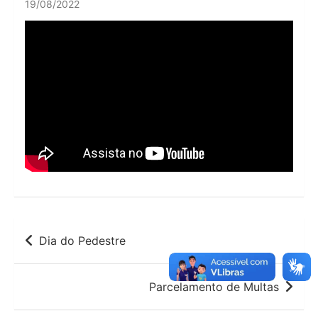
19/08/2022
Navegação
Dia do Pedestre
de
Post
Parcelamento de Multas