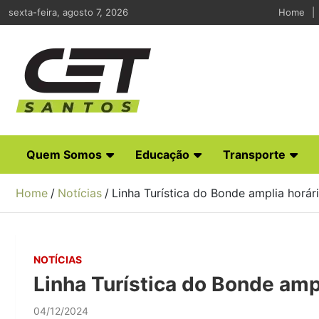
Skip
sexta-feira, agosto 7, 2026
Home
to
content
CET Santos
Companhia de Engenharia de Tráfego de Santos
Quem Somos
Educação
Transporte
Home
Notícias
Linha Turística do Bonde amplia horár
NOTÍCIAS
Linha Turística do Bonde amp
04/12/2024