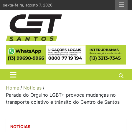
Skip
sexta-feira, agosto 7, 2026
to
content
CET Santos
Companhia de Engenharia de Tráfego de Santos
Home
Notícias
Parada do Orgulho LGBT+ provoca mudanças no
transporte coletivo e trânsito do Centro de Santos
NOTÍCIAS