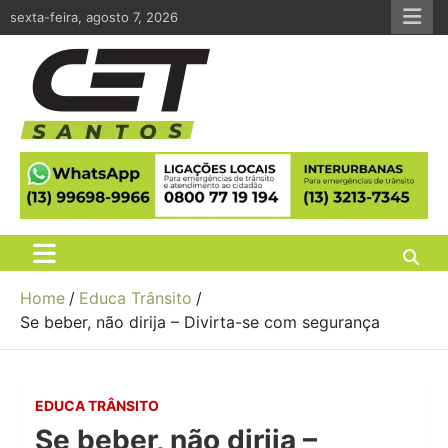
Skip
sexta-feira, agosto 7, 2026
to
content
CET Santos
Companhia de Engenharia de Tráfego de Santos
Home
Educa Trânsito
Se beber, não dirija – Divirta-se com segurança
EDUCA TRÂNSITO
Se beber, não dirija –