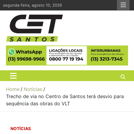
Skip
segunda-feira, agosto 10, 2026
to
content
CET Santos
Companhia de Engenharia de Tráfego de Santos
Home
Notícias
Trecho de via no Centro de Santos terá desvio para
sequência das obras do VLT
NOTÍCIAS