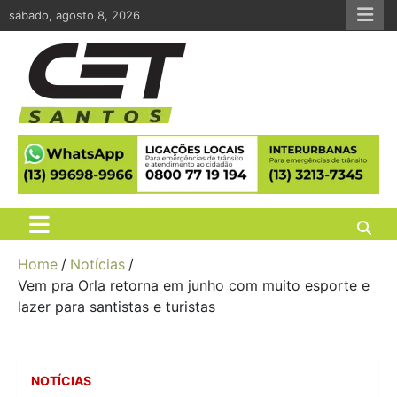
Skip
sábado, agosto 8, 2026
to
content
CET Santos
Companhia de Engenharia de Tráfego de Santos
Home
Notícias
Vem pra Orla retorna em junho com muito esporte e
lazer para santistas e turistas
NOTÍCIAS