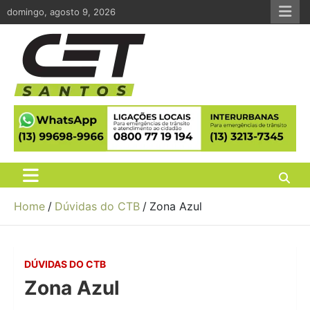
Skip
domingo, agosto 9, 2026
to
content
CET Santos
Companhia de Engenharia de Tráfego de Santos
Home
Dúvidas do CTB
Zona Azul
DÚVIDAS DO CTB
Zona Azul